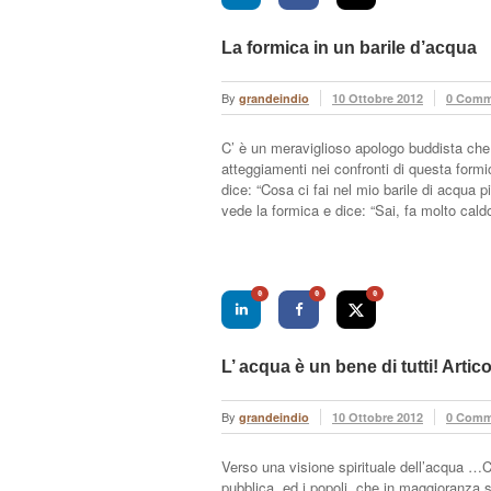
La formica in un barile d’acqua
By
grandeindio
10 Ottobre 2012
0 Comm
C’ è un meraviglioso apologo buddista che p
atteggiamenti nei confronti di questa formi
dice: “Cosa ci fai nel mio barile di acqua 
vede la formica e dice: “Sai, fa molto cal
0
0
0
L’ acqua è un bene di tutti! Artico
By
grandeindio
10 Ottobre 2012
0 Comm
Verso una visione spirituale dell’acqua …C
pubblica, ed i popoli, che in maggioranza 