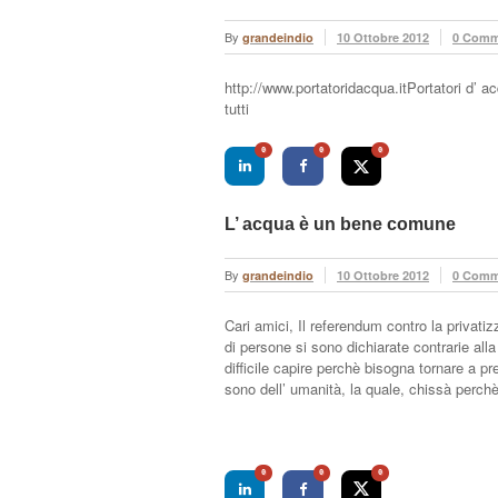
By
grandeindio
10 Ottobre 2012
0 Comm
http://www.portatoridacqua.itPortatori d’ a
tutti
0
0
0
L’ acqua è un bene comune
By
grandeindio
10 Ottobre 2012
0 Comm
Cari amici, Il referendum contro la privati
di persone si sono dichiarate contrarie all
difficile capire perchè bisogna tornare a p
sono dell’ umanità, la quale, chissà perchè
0
0
0