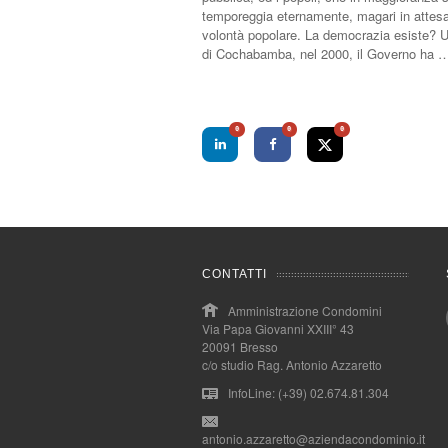
temporeggia eternamente, magari in attesa
volontà popolare. La democrazia esiste? Un
di Cochabamba, nel 2000, il Governo ha 
0
0
0
CONTATTI
Amministrazione Condomini
Via Papa Giovanni XXIII° 43
20091 Bresso
c/o studio Rag. Antonio Azzaretto
InfoLine: (+39) 02.674.81.304
antonio.azzaretto@aziendacondominio.it