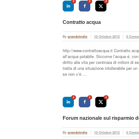
0
0
0
Contratto acqua
By
grandeindio
10 Ottobre 2012
0 Comm
http://www.contrattoacqua.it Contratto ac
all’acqua potabile. Siccome l’acqua é, con l’a
diritto alla vita per centinaia di milioni 
tratta di una situazione intollerabile per u
se non v’è …
0
0
0
Forum nazionale sul risparmio de
By
grandeindio
10 Ottobre 2012
0 Comm