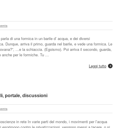
ents
arla di una formica in un barile d’ acqua, e dei diversi
ca. Dunque, arriva il primo, guarda nel barile, e vede una formica. Le
piovana?”, …e la schiaccia. (Egoismo). Poi arriva il secondo, guarda,
do anche per le formiche. Tu …
Leggi tutto
li, portale, discussioni
ents
oscienze in rete In varie parti del mondo, i movimenti per l’acqua
si esprimono contro le privatizzazioni, vengono messi a tacere, o si