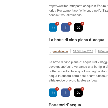
http://www.forumrisparmioacqua.it Forum na
idrica Per aumentare l’efficienza nell’util
conoscitivo, eliminando…
0
0
0
La botte di vino piena d’ acqua
By
grandeindio
10 Ottobre 2012
0 Comm
La botte di vino piena d’ acqua Nel villag
dovevacontribuire versando una bottiglia di
botteuscì soltanto acqua.Uno degli abitanti
acqua in questa botte così enorme,nessuno
altriavrebbero avuto la stessa idea.
0
0
0
Portatori d’ acqua