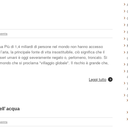
ents
qua Più di 1,4 miliardi di persone nel mondo non hanno accesso
ria, la principale fonte di vita insostituibile, ciò significa che il
di esseri umani è oggi severamente negato o, perlomeno, troncato. Si
n mondo che si proclama "villaggio globale". Il rischio è grande che,
Leggi tutto
ll’ acqua
ents