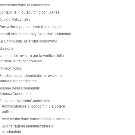
Amministrazione di condominio
Contabilità in outsourcing con Danea
Cookie Policy (UE)
Formazione per condomini e consiglieri
Iscriviti alla Community AziendaCondominio
La Community AziendaCondominio
Missione
Nomina del revisore per la verifica della
contabilità del condominio
Privacy Policy
Rendiconto condominiale, la revisione
annuale del rendiconto
Visione della Community
AziendaCondominio
Consorzio AziendaCondominio
Amministratore di condominio e potere
politico
Amministrazione condominiale e controllo
Buone ragioni amministratore di
condominio