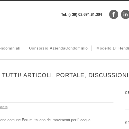
Tel. (+39) 02.674.81.304
ndominiali
Consorzio AziendaCondominio
Modello Di Rend
I TUTTI! ARTICOLI, PORTALE, DISCUSSIONI
C
ents
ne comune Forum italiano dei movimenti per l’ acqua
S