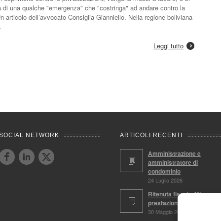
 di una qualche "emergenza" che "costringa" ad andare contro la
 articolo dell’avvocato Consiglia Gianniello. Nella regione boliviana
…
Leggi tutto
SOCIAL NETWORK
ARTICOLI RECENTI
Amministrazione e
amministratore di
condominio
24 Luglio 2026
Ritenuta fiscale 4%,
prestazioni soggette
30 Maggio 2026