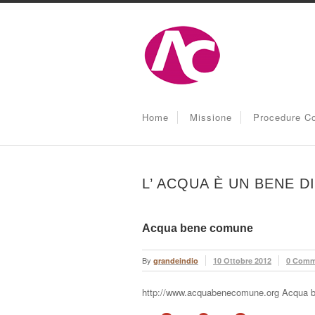
Home
Missione
Procedure Co
L’ ACQUA È UN BENE D
Acqua bene comune
By
grandeindio
10 Ottobre 2012
0 Comm
http://www.acquabenecomune.org Acqua be